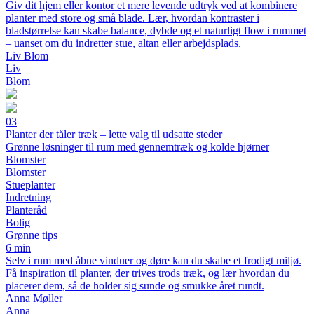
Giv dit hjem eller kontor et mere levende udtryk ved at kombinere
planter med store og små blade. Lær, hvordan kontraster i
bladstørrelse kan skabe balance, dybde og et naturligt flow i rummet
– uanset om du indretter stue, altan eller arbejdsplads.
Liv Blom
Liv
Blom
03
Planter der tåler træk – lette valg til udsatte steder
Grønne løsninger til rum med gennemtræk og kolde hjørner
Blomster
Blomster
Stueplanter
Indretning
Planteråd
Bolig
Grønne tips
6 min
Selv i rum med åbne vinduer og døre kan du skabe et frodigt miljø.
Få inspiration til planter, der trives trods træk, og lær hvordan du
placerer dem, så de holder sig sunde og smukke året rundt.
Anna Møller
Anna