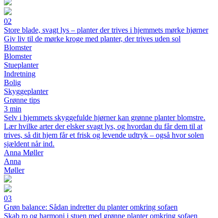
02
Store blade, svagt lys – planter der trives i hjemmets mørke hjørner
Giv liv til de mørke kroge med planter, der trives uden sol
Blomster
Blomster
Stueplanter
Indretning
Bolig
Skyggeplanter
Grønne tips
3 min
Selv i hjemmets skyggefulde hjørner kan grønne planter blomstre.
Lær hvilke arter der elsker svagt lys, og hvordan du får dem til at
trives, så dit hjem får et frisk og levende udtryk – også hvor solen
sjældent når ind.
Anna Møller
Anna
Møller
03
Grøn balance: Sådan indretter du planter omkring sofaen
Skab ro og harmoni i stuen med grønne planter omkring sofaen