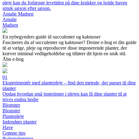
pleje kan du forlænge levetiden på dine krukker og holde haven
smuk sæson efter sæson.
Amalie Madsen
Amalie
Madsen
En nybegynders guide til succulenter og kaktusser
Fascineres du af succulenter og kaktusser? Denne e-bog er din guide
til at vælge, pleje og reproducere disse imponerende planter, der
kræver minimal vedligeholdelse og tilfører dit hjem en unik stil.
Åbn e-bog
01
Eksperimentér med plantepleje – find den metode, der passer til dine
planter
Opdag hvordan små justeringer i plejen kan få dine planter til at
trives endnu bedre
Blomster
Blomster
Plantepleje
Indendørs planter
Have
Grønne tips
Boligindretning