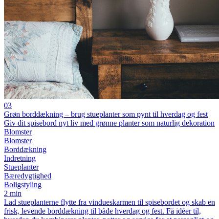
03
Grøn borddækning – brug stueplanter som pynt til hverdag og fest
Giv dit spisebord nyt liv med grønne planter som naturlig dekoration
Blomster
Blomster
Borddækning
Indretning
Stueplanter
Bæredygtighed
Boligstyling
2 min
Lad stueplanterne flytte fra vindueskarmen til spisebordet og skab en
frisk, levende borddækning til både hverdag og fest. Få idéer til,