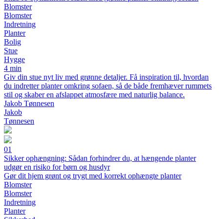
Blomster
Blomster
Indretning
Planter
Bolig
Stue
Hygge
4 min
Giv din stue nyt liv med grønne detaljer. Få inspiration til, hvordan
du indretter planter omkring sofaen, så de både fremhæver rummets
stil og skaber en afslappet atmosfære med naturlig balance.
Jakob Tønnesen
Jakob
Tønnesen
01
Sikker ophængning: Sådan forhindrer du, at hængende planter
udgør en risiko for børn og husdyr
Gør dit hjem grønt og trygt med korrekt ophængte planter
Blomster
Blomster
Indretning
Planter