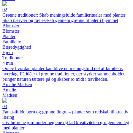
02
Grønne traditioner: Skab meningsfulde familieritualer med planter
Skab nærvær og fællesskab gennem grønne ritualer i hjemmet
Blomster
Blomster
Planter
Familieliv
Bæredygtighed
Hjem
Traditioner
4 min
Oplev hvordan planter kan blive en meningsfuld del af familiens
hverdag. Få idéer til grønne traditioner, der styrker sammenholdet,
bringer naturen tættere på og skaber ro midt i travlheden.
Amalie Madsen
Amalie
Madsen
03
Fantasifulde børn og grønne fingre – planter som redskab til kreativ
læring
Giv børnene jord under neglene og lad kreativiteten gro gennem leg
med planter