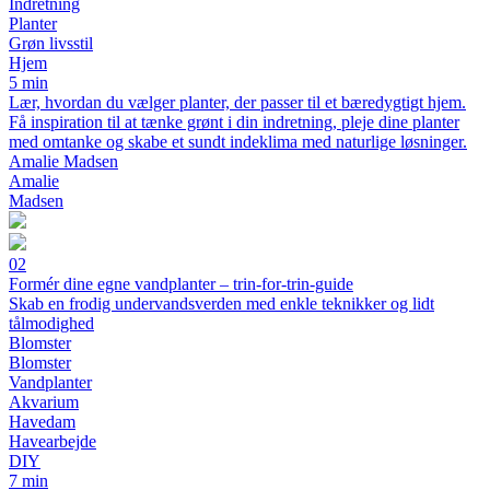
Indretning
Planter
Grøn livsstil
Hjem
5 min
Lær, hvordan du vælger planter, der passer til et bæredygtigt hjem.
Få inspiration til at tænke grønt i din indretning, pleje dine planter
med omtanke og skabe et sundt indeklima med naturlige løsninger.
Amalie Madsen
Amalie
Madsen
02
Formér dine egne vandplanter – trin-for-trin-guide
Skab en frodig undervandsverden med enkle teknikker og lidt
tålmodighed
Blomster
Blomster
Vandplanter
Akvarium
Havedam
Havearbejde
DIY
7 min