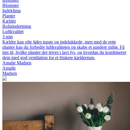
Blomster
Blomster
Indeklima
Planter
Kælder
Boligindretning
Luftkvalitet
3 min
Kældre kan ofte føles tunge og indelukkede, men med de rette
planter kan du forbedre luftkvaliteten og skabe et sundere miljø. Få
tips til, hvilke planter der trives i lavt lys, og hvordan du kombinerer
dem med god ventilation for et friskere kælderrum.
Amalie Madsen
Amalie
Madsen