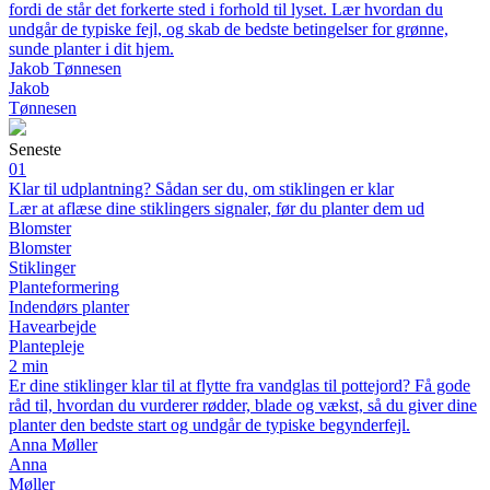
fordi de står det forkerte sted i forhold til lyset. Lær hvordan du
undgår de typiske fejl, og skab de bedste betingelser for grønne,
sunde planter i dit hjem.
Jakob Tønnesen
Jakob
Tønnesen
Seneste
01
Klar til udplantning? Sådan ser du, om stiklingen er klar
Lær at aflæse dine stiklingers signaler, før du planter dem ud
Blomster
Blomster
Stiklinger
Planteformering
Indendørs planter
Havearbejde
Plantepleje
2 min
Er dine stiklinger klar til at flytte fra vandglas til pottejord? Få gode
råd til, hvordan du vurderer rødder, blade og vækst, så du giver dine
planter den bedste start og undgår de typiske begynderfejl.
Anna Møller
Anna
Møller