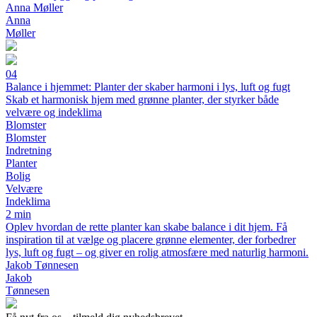
Anna Møller
Anna
Møller
04
Balance i hjemmet: Planter der skaber harmoni i lys, luft og fugt
Skab et harmonisk hjem med grønne planter, der styrker både
velvære og indeklima
Blomster
Blomster
Indretning
Planter
Bolig
Velvære
Indeklima
2 min
Oplev hvordan de rette planter kan skabe balance i dit hjem. Få
inspiration til at vælge og placere grønne elementer, der forbedrer
lys, luft og fugt – og giver en rolig atmosfære med naturlig harmoni.
Jakob Tønnesen
Jakob
Tønnesen