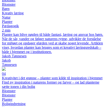
Blomster
Blomster
Børn
Kreativ læring
Natur
Planter
Pædagogik
2 min
Planter kan blive nøglen til både fantasi, læring og ansvar hos børn.
Når de sår, vander og følger naturens rytme, udvikler de forståelse
for miljøet og opdager glæden ved at skabe noget levende. Artiklen
viser, hvordan planter kan bruges som et kreativt læringsredskab –
både i hjemmet og i institutionen.
Jakob Tønnesen
Jakob
Tønnesen
04
Kreativitet i det grønne – planter som kilde til inspiration i hjemmet
Find ny inspiration i naturens former og farver – og lad planterne
sætte tonen i din bolig
Blomster
Blomster
Planter
Boligindretning