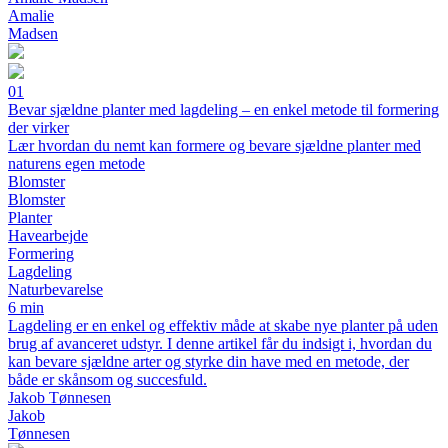
Amalie
Madsen
01
Bevar sjældne planter med lagdeling – en enkel metode til formering
der virker
Lær hvordan du nemt kan formere og bevare sjældne planter med
naturens egen metode
Blomster
Blomster
Planter
Havearbejde
Formering
Lagdeling
Naturbevarelse
6 min
Lagdeling er en enkel og effektiv måde at skabe nye planter på uden
brug af avanceret udstyr. I denne artikel får du indsigt i, hvordan du
kan bevare sjældne arter og styrke din have med en metode, der
både er skånsom og succesfuld.
Jakob Tønnesen
Jakob
Tønnesen