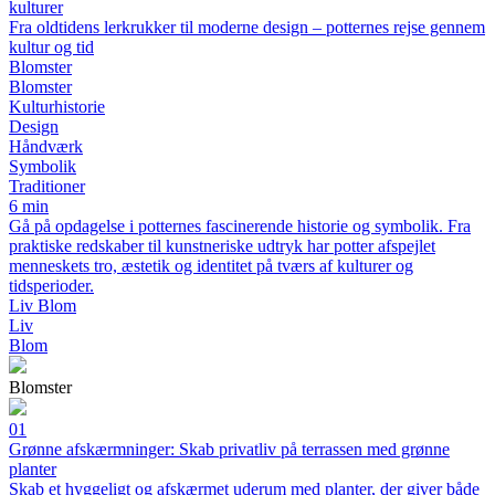
kulturer
Fra oldtidens lerkrukker til moderne design – potternes rejse gennem
kultur og tid
Blomster
Blomster
Kulturhistorie
Design
Håndværk
Symbolik
Traditioner
6 min
Gå på opdagelse i potternes fascinerende historie og symbolik. Fra
praktiske redskaber til kunstneriske udtryk har potter afspejlet
menneskets tro, æstetik og identitet på tværs af kulturer og
tidsperioder.
Liv Blom
Liv
Blom
Blomster
01
Grønne afskærmninger: Skab privatliv på terrassen med grønne
planter
Skab et hyggeligt og afskærmet uderum med planter, der giver både