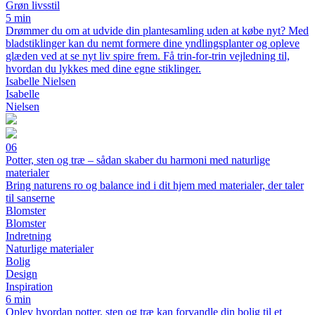
Grøn livsstil
5 min
Drømmer du om at udvide din plantesamling uden at købe nyt? Med
bladstiklinger kan du nemt formere dine yndlingsplanter og opleve
glæden ved at se nyt liv spire frem. Få trin-for-trin vejledning til,
hvordan du lykkes med dine egne stiklinger.
Isabelle Nielsen
Isabelle
Nielsen
06
Potter, sten og træ – sådan skaber du harmoni med naturlige
materialer
Bring naturens ro og balance ind i dit hjem med materialer, der taler
til sanserne
Blomster
Blomster
Indretning
Naturlige materialer
Bolig
Design
Inspiration
6 min
Oplev hvordan potter, sten og træ kan forvandle din bolig til et