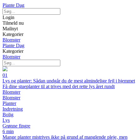
Plante Dag
Login
Tilmeld nu
Mailnyt
Kategorier
Blomster
Plante Dag
Kategorier
Blomster
01
Lys og planter: Sådan undgår du de mest almindelige fejl i hjemmet
Få dine stueplanter til at trives med det rette lys året rundt
Blomster
Blomster
Planter
Indretning
Bolig
Lys
Grønne fingre
6 min
Mange planter mistrives ikke på grund af manglende pleje, men