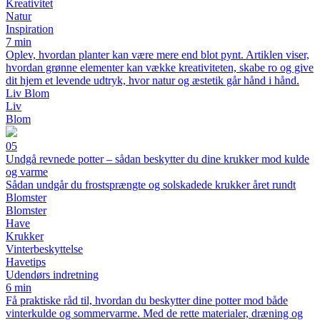
Kreativitet
Natur
Inspiration
7 min
Oplev, hvordan planter kan være mere end blot pynt. Artiklen viser,
hvordan grønne elementer kan vække kreativiteten, skabe ro og give
dit hjem et levende udtryk, hvor natur og æstetik går hånd i hånd.
Liv Blom
Liv
Blom
05
Undgå revnede potter – sådan beskytter du dine krukker mod kulde
og varme
Sådan undgår du frostsprængte og solskadede krukker året rundt
Blomster
Blomster
Have
Krukker
Vinterbeskyttelse
Havetips
Udendørs indretning
6 min
Få praktiske råd til, hvordan du beskytter dine potter mod både
vinterkulde og sommervarme. Med de rette materialer, dræning og