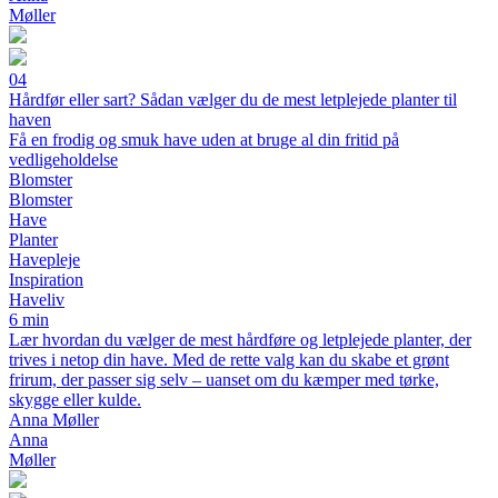
Møller
04
Hårdfør eller sart? Sådan vælger du de mest letplejede planter til
haven
Få en frodig og smuk have uden at bruge al din fritid på
vedligeholdelse
Blomster
Blomster
Have
Planter
Havepleje
Inspiration
Haveliv
6 min
Lær hvordan du vælger de mest hårdføre og letplejede planter, der
trives i netop din have. Med de rette valg kan du skabe et grønt
frirum, der passer sig selv – uanset om du kæmper med tørke,
skygge eller kulde.
Anna Møller
Anna
Møller