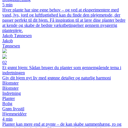
5 min
Hver plante har sine egne behov – og ved at eksperimentere med
vand, lys, jord og luftfugtighed kan du finde den plejemetode, der
passer perfekt til dit hjem. Få inspiration til at lære dine planter bedre
at kende og skabe de bedste vækstbetingelser gennem nysgerrig
plantepleje.
Jakob Tønnesen
Jakob
Tønnesen
02
Et grønt hjem: Sådan bruger du planter som gennemgående tema i
indretningen
Giv dit hjem nyt liv med grønne detaljer og naturlig harmoni
Blomster
Blomster
Indretning
Planter
Bolig
Grøn livsstil
Hjemmeidéer
4 min
Planter kan mere end at pynte – de kan skabe sammenhæng, ro og