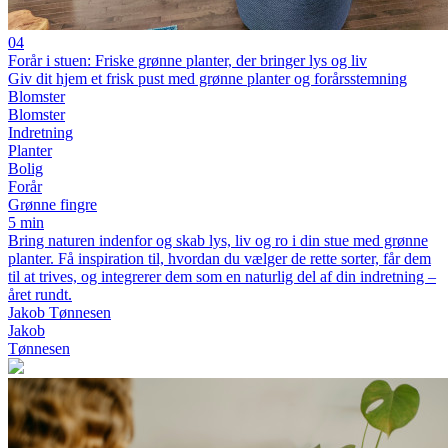
04
Forår i stuen: Friske grønne planter, der bringer lys og liv
Giv dit hjem et frisk pust med grønne planter og forårsstemning
Blomster
Blomster
Indretning
Planter
Bolig
Forår
Grønne fingre
5 min
Bring naturen indenfor og skab lys, liv og ro i din stue med grønne
planter. Få inspiration til, hvordan du vælger de rette sorter, får dem
til at trives, og integrerer dem som en naturlig del af din indretning –
året rundt.
Jakob Tønnesen
Jakob
Tønnesen