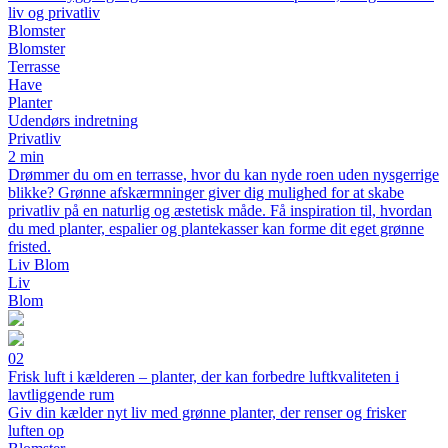
liv og privatliv
Blomster
Blomster
Terrasse
Have
Planter
Udendørs indretning
Privatliv
2 min
Drømmer du om en terrasse, hvor du kan nyde roen uden nysgerrige
blikke? Grønne afskærmninger giver dig mulighed for at skabe
privatliv på en naturlig og æstetisk måde. Få inspiration til, hvordan
du med planter, espalier og plantekasser kan forme dit eget grønne
fristed.
Liv Blom
Liv
Blom
02
Frisk luft i kælderen – planter, der kan forbedre luftkvaliteten i
lavtliggende rum
Giv din kælder nyt liv med grønne planter, der renser og frisker
luften op