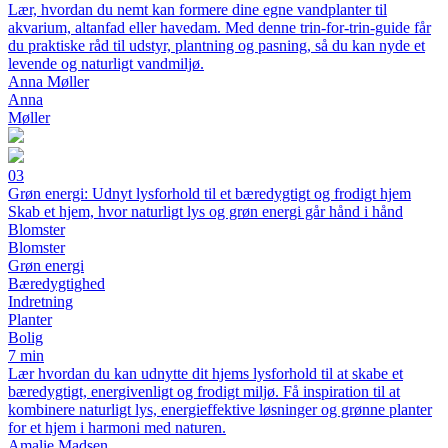
Lær, hvordan du nemt kan formere dine egne vandplanter til
akvarium, altanfad eller havedam. Med denne trin-for-trin-guide får
du praktiske råd til udstyr, plantning og pasning, så du kan nyde et
levende og naturligt vandmiljø.
Anna Møller
Anna
Møller
03
Grøn energi: Udnyt lysforhold til et bæredygtigt og frodigt hjem
Skab et hjem, hvor naturligt lys og grøn energi går hånd i hånd
Blomster
Blomster
Grøn energi
Bæredygtighed
Indretning
Planter
Bolig
7 min
Lær hvordan du kan udnytte dit hjems lysforhold til at skabe et
bæredygtigt, energivenligt og frodigt miljø. Få inspiration til at
kombinere naturligt lys, energieffektive løsninger og grønne planter
for et hjem i harmoni med naturen.
Amalie Madsen