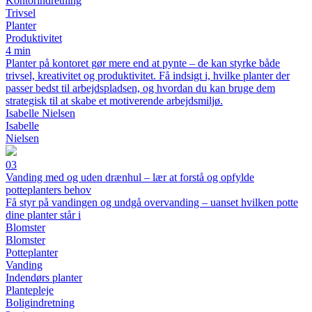
Kontorindretning
Trivsel
Planter
Produktivitet
4 min
Planter på kontoret gør mere end at pynte – de kan styrke både
trivsel, kreativitet og produktivitet. Få indsigt i, hvilke planter der
passer bedst til arbejdspladsen, og hvordan du kan bruge dem
strategisk til at skabe et motiverende arbejdsmiljø.
Isabelle Nielsen
Isabelle
Nielsen
03
Vanding med og uden drænhul – lær at forstå og opfylde
potteplanters behov
Få styr på vandingen og undgå overvanding – uanset hvilken potte
dine planter står i
Blomster
Blomster
Potteplanter
Vanding
Indendørs planter
Plantepleje
Boligindretning