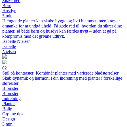
Sikkerhed
Børn
Husdyr
5 min
Hængende planter kan skabe hygge og liv i hjemmet, men kræver
omtanke for at undgå uheld. Få gode råd til, hvordan du sikrer dine
planter, så både børn og husdyr kan færdes trygt – uden at gå på
kompromis med det grønne udtryk.
Isabelle Nielsen
Isabelle
Nielsen
02
Spil på kontraster: Kombinér planter med varierede bladstørrelser
Skab dynamik og harmoni i din indretning med planter i forskellige
størrelser
Blomster
Blomster
Indretning
Planter
Bolig
Grønne tips
Design
3 min