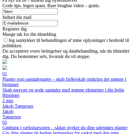
Få nyt fra os – tilmeld dig nyhedsbrevet
Gode tips. Ingen spam. Bare brugbar viden – gratis.
Indtast din mail
Registrer dig
Mange tak for din tilmelding
Jeg samtykker til behandlingen af mine oplysninger i henhold til
politikken.
Du accepterer vores betingelser og databehandling, når du tilmelder
dig. Du bestemmer selv, hvornår du vil stoppe.
01
Planter som samtalestarter – skab fællesskab omkring det grønne i
hjemmet
Skab nærvær og gode samtaler med grønne elementer i din bolig
Blomster
2 min
Jakob Tønnesen
Jakob
Tønnesen
01
Gødning i vækstsæsonen – sådan styrker du dine udendørs planter
Giv dine planter de bedste betingelser for vækst med den rette