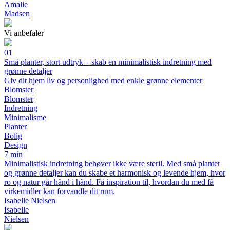
Amalie
Madsen
Vi anbefaler
01
Små planter, stort udtryk – skab en minimalistisk indretning med
grønne detaljer
Giv dit hjem liv og personlighed med enkle grønne elementer
Blomster
Blomster
Indretning
Minimalisme
Planter
Bolig
Design
7 min
Minimalistisk indretning behøver ikke være steril. Med små planter
og grønne detaljer kan du skabe et harmonisk og levende hjem, hvor
ro og natur går hånd i hånd. Få inspiration til, hvordan du med få
virkemidler kan forvandle dit rum.
Isabelle Nielsen
Isabelle
Nielsen