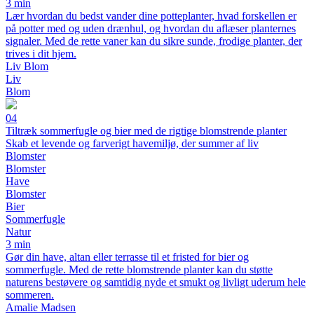
3 min
Lær hvordan du bedst vander dine potteplanter, hvad forskellen er
på potter med og uden drænhul, og hvordan du aflæser planternes
signaler. Med de rette vaner kan du sikre sunde, frodige planter, der
trives i dit hjem.
Liv Blom
Liv
Blom
04
Tiltræk sommerfugle og bier med de rigtige blomstrende planter
Skab et levende og farverigt havemiljø, der summer af liv
Blomster
Blomster
Have
Blomster
Bier
Sommerfugle
Natur
3 min
Gør din have, altan eller terrasse til et fristed for bier og
sommerfugle. Med de rette blomstrende planter kan du støtte
naturens bestøvere og samtidig nyde et smukt og livligt uderum hele
sommeren.
Amalie Madsen