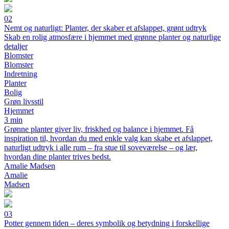
02
Nemt og naturligt: Planter, der skaber et afslappet, grønt udtryk
Skab en rolig atmosfære i hjemmet med grønne planter og naturlige
detaljer
Blomster
Blomster
Indretning
Planter
Bolig
Grøn livsstil
Hjemmet
3 min
Grønne planter giver liv, friskhed og balance i hjemmet. Få
inspiration til, hvordan du med enkle valg kan skabe et afslappet,
naturligt udtryk i alle rum – fra stue til soveværelse – og lær,
hvordan dine planter trives bedst.
Amalie Madsen
Amalie
Madsen
03
Potter gennem tiden – deres symbolik og betydning i forskellige