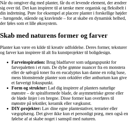
Når du omgiver dig med planter, får du et levende element, der ændrer
sig over tid. Det kan inspirere til at tænke mere organisk og fleksibelt i
din indretning. Prøv for eksempel at placere planter i forskellige højder
– hængende, stående og kravlende – for at skabe en dynamisk helhed,
der føles som et lille økosystem.
Skab med naturens former og farver
Planter kan være en kilde til kreativ udfoldelse. Deres former, teksturer
og farver kan inspirere til alt fra kunstprojekter til boligdesign.
Farveinspiration:
Brug bladfarver som udgangspunkt for
farvepaletten i et rum. De dybe grønne nuancer fra en monstera
eller de sølvgrå toner fra en eucalyptus kan danne en rolig base,
mens blomstrende planter som orkidéer eller anthurium kan give
et farverigt fokuspunkt.
Form og struktur:
Lad dig inspirere af planters naturlige
mønstre – de spiralformede blade, de asymmetriske grene eller
de bløde linjer i en bregne. Disse former kan overføres til
mønstre på tekstiler, keramik eller vægkunst.
DIY-projekter:
Lav dine egne plantestativer, terrarier eller
vægophæng. Det giver ikke kun et personligt præg, men også en
følelse af at skabe noget i samspil med naturen.