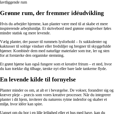
lavtliggende rum
Grønne rum, der fremmer idéudvikling
Hvis du arbejder hjemme, kan planter være med til at skabe et mere
inspirerende arbejdsmiljø. Et skrivebord med grønne omgivelser føles
mindre statisk og mere levende.
Vælg planter, der passer til rummets lysforhold – fx sukkulenter og
kaktusser til solrige vinduer eller fredsliljer og bregner til skyggefulde
hjørner. Kombinér dem med naturlige materialer som træ, ler og sten
for at forstærke den organiske stemning.
Et grønt hjørne kan også fungere som et kreativt frirum – et sted, hvor
du kan trække dig tilbage, tænke nyt eller bare lade tankerne flyde.
En levende kilde til fornyelse
Planter minder os om, at alt er i bevægelse. De vokser, forandrer sig og
kræver pleje – præcis som vores kreative processer. Når du integrerer
planter i dit hjem, inviterer du naturens rytme indenfor og skaber et
miljø, hvor idéer kan spire.
Uanset om du bor i en lille lejlighed eller et hus med have, kan du