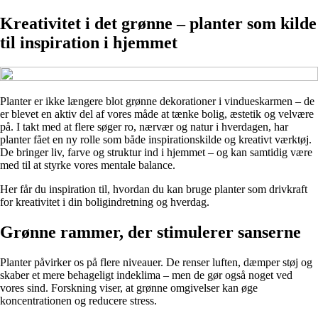
Kreativitet i det grønne – planter som kilde
til inspiration i hjemmet
Planter er ikke længere blot grønne dekorationer i vindueskarmen – de
er blevet en aktiv del af vores måde at tænke bolig, æstetik og velvære
på. I takt med at flere søger ro, nærvær og natur i hverdagen, har
planter fået en ny rolle som både inspirationskilde og kreativt værktøj.
De bringer liv, farve og struktur ind i hjemmet – og kan samtidig være
med til at styrke vores mentale balance.
Her får du inspiration til, hvordan du kan bruge planter som drivkraft
for kreativitet i din boligindretning og hverdag.
Grønne rammer, der stimulerer sanserne
Planter påvirker os på flere niveauer. De renser luften, dæmper støj og
skaber et mere behageligt indeklima – men de gør også noget ved
vores sind. Forskning viser, at grønne omgivelser kan øge
koncentrationen og reducere stress.