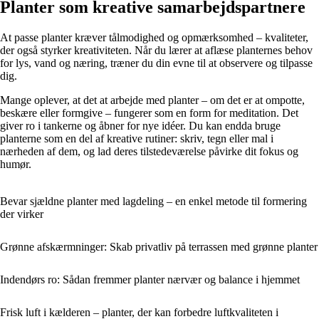
Planter som kreative samarbejdspartnere
At passe planter kræver tålmodighed og opmærksomhed – kvaliteter,
der også styrker kreativiteten. Når du lærer at aflæse planternes behov
for lys, vand og næring, træner du din evne til at observere og tilpasse
dig.
Mange oplever, at det at arbejde med planter – om det er at ompotte,
beskære eller formgive – fungerer som en form for meditation. Det
giver ro i tankerne og åbner for nye idéer. Du kan endda bruge
planterne som en del af kreative rutiner: skriv, tegn eller mal i
nærheden af dem, og lad deres tilstedeværelse påvirke dit fokus og
humør.
Bevar sjældne planter med lagdeling – en enkel metode til formering
der virker
Grønne afskærmninger: Skab privatliv på terrassen med grønne planter
Indendørs ro: Sådan fremmer planter nærvær og balance i hjemmet
Frisk luft i kælderen – planter, der kan forbedre luftkvaliteten i