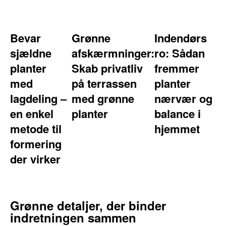
Bevar
Grønne
Indendørs
sjældne
afskærmninger:
ro: Sådan
planter
Skab privatliv
fremmer
med
på terrassen
planter
lagdeling –
med grønne
nærvær og
en enkel
planter
balance i
metode til
hjemmet
formering
der virker
Grønne detaljer, der binder
indretningen sammen